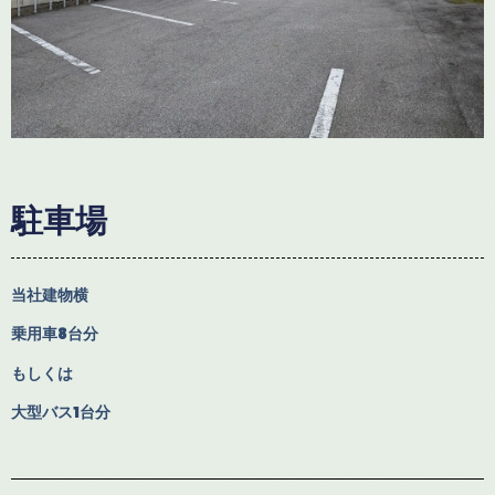
駐車場
当社建物横
乗用車8台分
もしくは
大型バス1台分