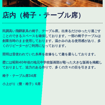
店内（椅子・テーブル席）
民調高い飛騨家具の椅子、テーブル席。出来るだけゆったり過ごす
ことのできるスペースを確保しております。一部の椅子テーブルは
創業当時のまま使用しております。温かみのある使用感があり、多
くのリピーターがご利用になっております。
照明は昔使われていた糸車を改修をして趣を凝らしております。
壁には昭和40年頃の地元中学校版画部が彫った大きな版画を掲載し
ておりまして、迫力のある作りで、多くの方々の目を引きます。
椅子・テーブル席34席
小上がり（畳・椅子
）
6席