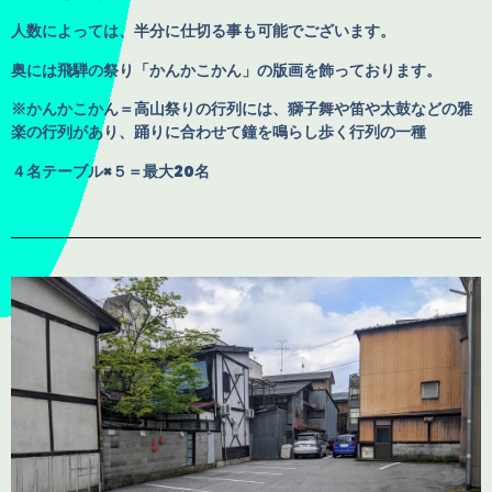
人数によっては、半分に仕切る事も可能で
ございます。
奥には飛騨の祭り「かんかこかん」の版画を飾っております。
※かんかこかん＝高山祭りの行列には、獅子舞や笛や太鼓などの雅
楽の行列があり、踊りに合わせて鐘を鳴らし歩く行列の一種
４名テーブル×５＝最大20名