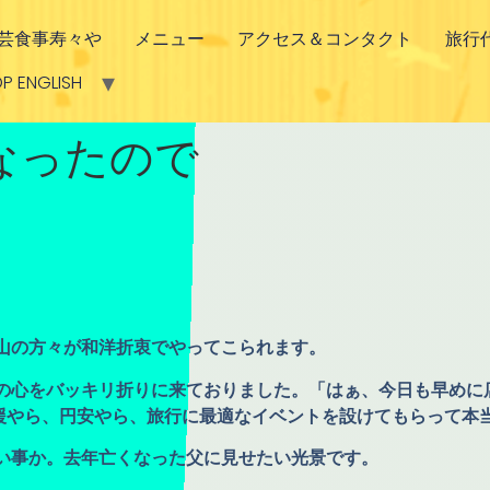
芸食事寿々や
メニュー
アクセス＆コンタクト
旅行
P ENGLISH
なったので
山の方々が和洋折衷でやってこられます。
の心をバッキリ折りに来ておりました。「はぁ、今日も早めに
支援やら、円安やら、旅行に最適なイベントを設けてもらって本
い事か。去年亡くなった父に見せたい光景です。